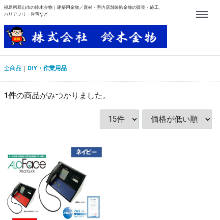
福島県郡山市の鈴木金物｜建築用金物／資材・室内店舗装飾金物の販売・施工、
Menu
バリアフリー住宅など
全商品
DIY・作業用品
1
件
の商品がみつかりました。