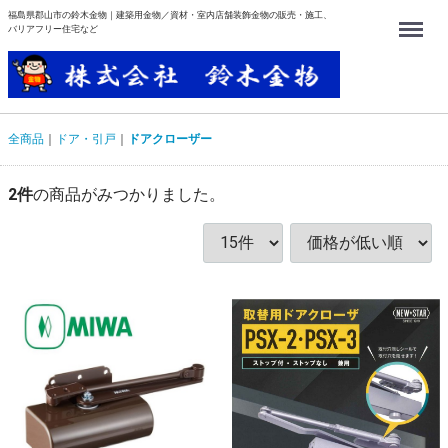
福島県郡山市の鈴木金物｜建築用金物／資材・室内店舗装飾金物の販売・施工、
Menu
バリアフリー住宅など
全商品
ドア・引戸
ドアクローザー
2
件
の商品がみつかりました。