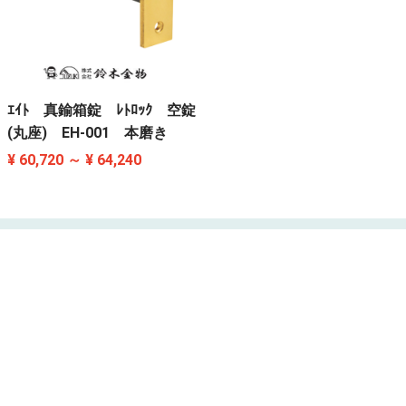
ｴｲﾄ 真鍮箱錠 ﾚﾄﾛｯｸ 空錠
(丸座) EH-001 本磨き
¥ 60,720 ～ ¥ 64,240