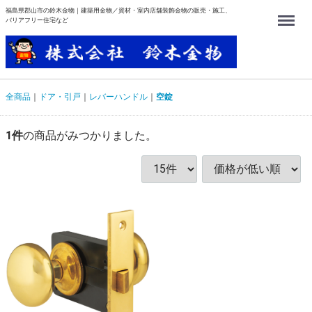
福島県郡山市の鈴木金物｜建築用金物／資材・室内店舗装飾金物の販売・施工、
Menu
バリアフリー住宅など
全商品
ドア・引戸
レバーハンドル
空錠
1
件
の商品がみつかりました。